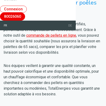
Commander des pellets pour poêles
et chaudières à granulés
Connexion
80026060
Les granulés de bois TotalEnergies sont certifiés,
FR
DE
performants et respectueux de l’environnement. Grâce à
notre outil de
commande de pellets en ligne
, vous pouvez
choisir la quantité souhaitée (nous assurons la livraison en
palettes de 65 sacs), comparer les prix et planifier votre
livraison selon vos disponibilités.
Nos équipes veillent à garantir une qualité constante, un
haut pouvoir calorifique et une disponibilité optimale, pour
un chauffage économique et confortable. Que vous
cherchiez à commander des pellets en quantités
importantes ou modérées, TotalEnergies vous garantit une
solution adaptée à vos besoins.