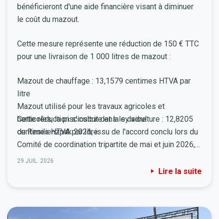
bénéficieront d'une aide financière visant à diminuer
le coût du mazout.
Cette mesure représente une réduction de 150 € TTC
pour une livraison de 1 000 litres de mazout :
Mazout de chauffage : 13,1579 centimes HTVA par
litre
Mazout utilisé pour les travaux agricoles et
horticoles, la pisciculture et la sylviculture : 12,8205
Cette réduction s'inscrit dans le cadre
centimes HTVA par litre
du
Resilienzpak
2026, issu de l'accord conclu lors du
Comité de coordination tripartite de mai et juin 2026,
et adopté par la Chambre des Députés le 9 juillet
29 JUIL. 2026
2026. Elle vise à soutenir le pouvoir d'achat des
Lire la suite
ménages et des exploitants agricoles face à la
volatilité des prix de l'énergie.