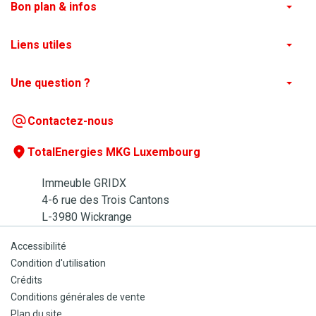
Commander des pellets de qualité
Bon plan & infos
Nos actualités
Évolution du prix du mazout de chauffage au Luxembourg
Liens utiles
Où trouver mes pellets ?
Une question ?
Contactez-nous
Foire aux questions
Contactez-nous
TotalEnergies MKG Luxembourg
Immeuble GRIDX
4-6 rue des Trois Cantons
L-3980 Wickrange
Accessibilité
Condition d'utilisation
Crédits
Conditions générales de vente
Plan du site