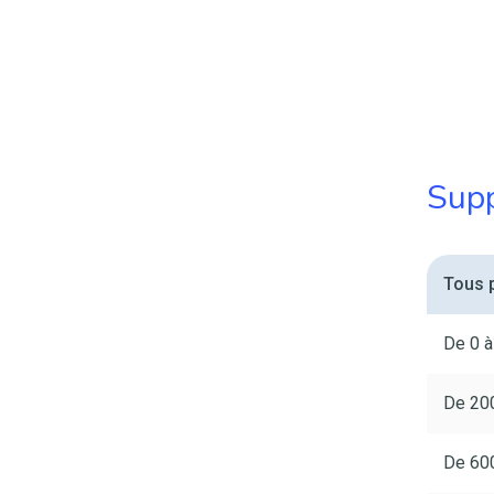
Supp
Tous p
De 0 à
De 200
De 600