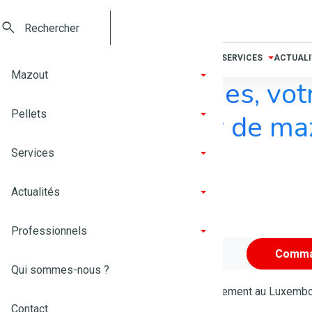
Luxembourg
MAZOUT
PELLETS
SERVICES
ACTUALI
Mazout
TotalEnergies, vot
Pellets
fournisseur de ma
pellets
Services
Actualités
Mazout
Pellets
Professionnels
Comma
Qui sommes-nous ?
Livraison et facturation uniquement au Luxemb
Contact