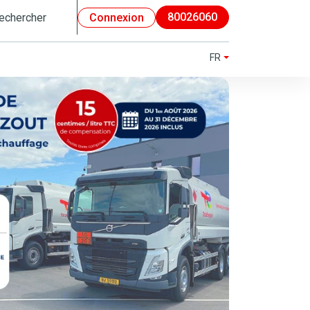
80026060
Connexion
FR