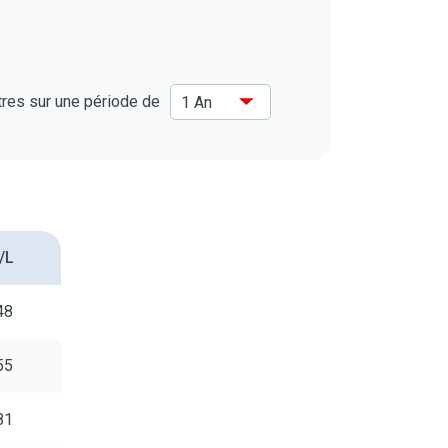
itres sur une période de
/L
48
55
81