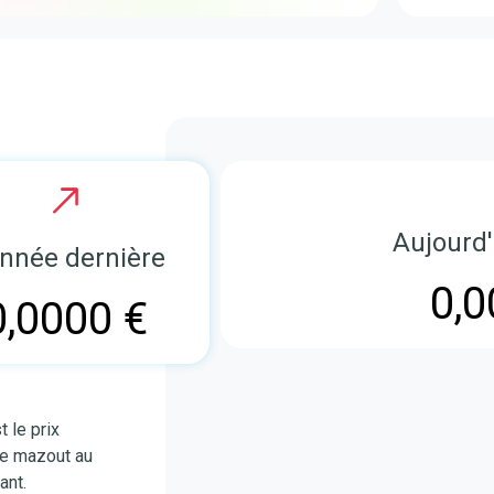
Aujourd'
année dernière
0,0
0,0000 €
t le prix
le mazout au
ant.