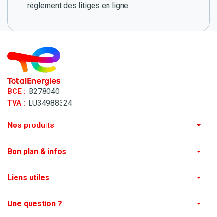
règlement des litiges en ligne.
BCE :
B278040
TVA :
LU34988324
Nos produits
Commander du mazout de qualité
Commander des pellets de qualité
Bon plan & infos
Nos actualités
Évolution du prix du mazout de chauffage au Luxembourg
Liens utiles
Où trouver mes pellets ?
Une question ?
Contactez-nous