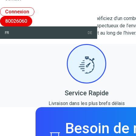
partout au Luxembourg.
Connexion
Avec TotalEnergies, vous bénéficiez d’un combus
80026060
DINplus, ENplus et PEFC, respectueux de l’env
garantir confort et chaleur tout au long de l’hiver
FR
DE
Service Rapide
Livraison dans les plus brefs délais
Besoin de