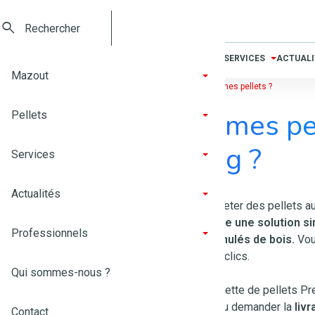
Luxembourg
MAZOUT
PELLETS
SERVICES
ACTUALI
Mazout
Services
Où trouver mes pellets ?
Où trouver mes pe
Pellets
Luxembourg ?
Services
Actualités
Vous vous demandez où acheter des pellets a
TotalEnergies vous propose une solution sim
Professionnels
approvisionnement en granulés de bois.
Vou
pellets en ligne
en quelques clics.
Qui sommes-nous ?
Vous pouvez retirer votre palette de pellets 
notre stock de Leudelange ou demander la
liv
Contact