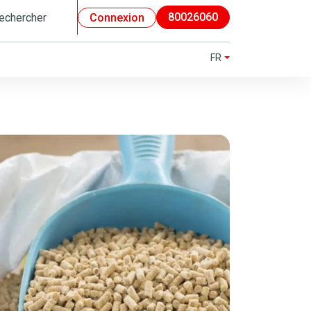
80026060
Connexion
FR